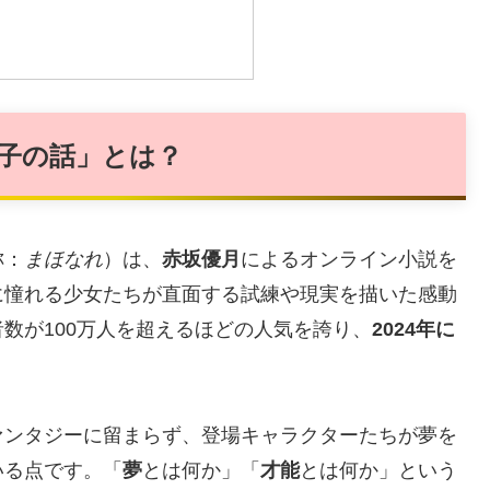
子の話」とは？
称：
まほなれ
）は、
赤坂優月
によるオンライン小説を
に憧れる少女たちが直面する試練や現実を描いた感動
数が100万人を超えるほどの人気を誇り、
2024年に
ァンタジーに留まらず、登場キャラクターたちが夢を
いる点です。「
夢
とは何か」「
才能
とは何か」という