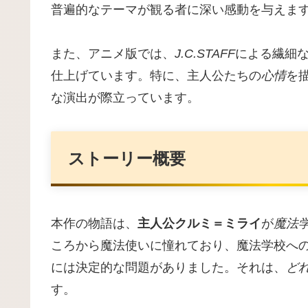
普遍的なテーマが観る者に深い感動を与えま
また、アニメ版では、
J.C.STAFF
による繊細
仕上げています。特に、主人公たちの
心情
を
な演出が際立っています。
ストーリー概要
本作の物語は、
主人公クルミ＝ミライ
が
魔法
ころから魔法使いに憧れており、魔法学校へ
には決定的な問題がありました。それは、
ど
す。