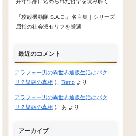
井守作品に込められた哲学を読み解く
『攻殻機動隊 S.A.C.』名言集｜シリーズ
屈指の社会派セリフを厳選
最近のコメント
アラフォー男の異世界通販生活はパク
リ？疑惑の真相
に
Tomo
より
アラフォー男の異世界通販生活はパク
リ？疑惑の真相
に
あ
より
アーカイブ