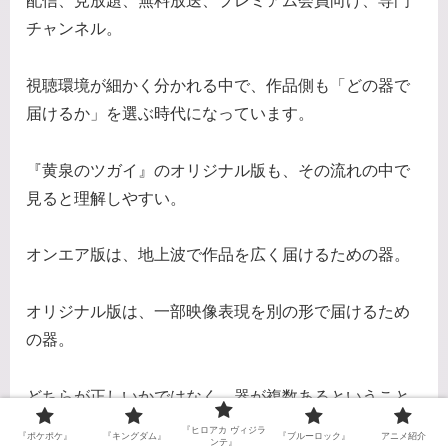
配信、見放題、無料放送、プレミアム会員向け、専門
チャンネル。
視聴環境が細かく分かれる中で、作品側も「どの器で
届けるか」を選ぶ時代になっています。
『黄泉のツガイ』のオリジナル版も、その流れの中で
見ると理解しやすい。
オンエア版は、地上波で作品を広く届けるための器。
オリジナル版は、一部映像表現を別の形で届けるため
の器。
どちらが正しいかではなく、器が複数あるということ
です。
『ヒロアカ ヴィジラ
『ポケポケ』
『キングダム』
『ブルーロック』
アニメ紹介
ンテ』