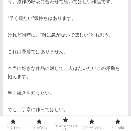
り、原作の呼吸に合わせて続いてほしい作品です。
“早く観たい”気持ちはあります。
けれど同時に、“雑に急がないでほしい”とも思う。
これは矛盾ではありません。
本当に好きな作品に対して、人はだいたいこの矛盾を
抱えます。
早く続きを知りたい。
でも、丁寧に作ってほしい。
『黄泉のツガイ』は、その両方を願いたくなる作品で
『ヒロアカ ヴィジラ
『ポケポケ』
『キングダム』
『ブルーロック』
アニメ紹介
ンテ』