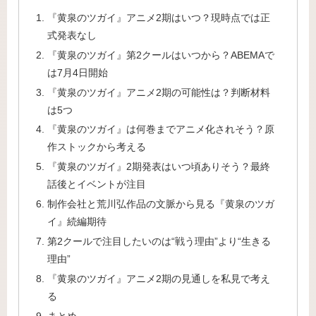
『黄泉のツガイ』アニメ2期はいつ？現時点では正
式発表なし
『黄泉のツガイ』第2クールはいつから？ABEMAで
は7月4日開始
『黄泉のツガイ』アニメ2期の可能性は？判断材料
は5つ
『黄泉のツガイ』は何巻までアニメ化されそう？原
作ストックから考える
『黄泉のツガイ』2期発表はいつ頃ありそう？最終
話後とイベントが注目
制作会社と荒川弘作品の文脈から見る『黄泉のツガ
イ』続編期待
第2クールで注目したいのは“戦う理由”より“生きる
理由”
『黄泉のツガイ』アニメ2期の見通しを私見で考え
る
まとめ