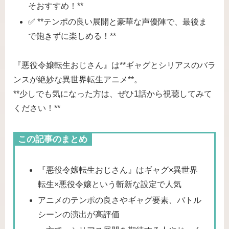
そおすすめ！**
✅ **テンポの良い展開と豪華な声優陣で、最後ま
で飽きずに楽しめる！**
『
悪役令嬢転生おじさん
』は**ギャグとシリアスのバラ
ンスが絶妙な異世界転生アニメ**。
**少しでも気になった方は、ぜひ1話から視聴してみて
ください！**
この記事のまとめ
『悪役令嬢転生おじさん』はギャグ×異世界
転生×悪役令嬢という斬新な設定で人気
アニメのテンポの良さやギャグ要素、バトル
シーンの演出が高評価