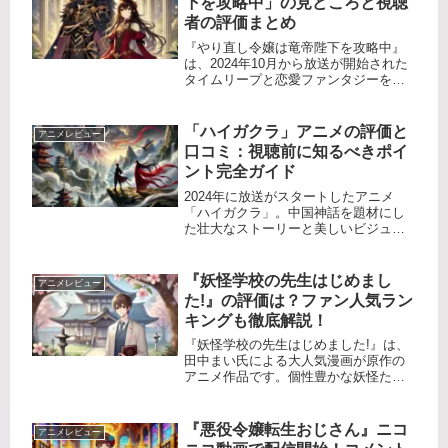
下を攻略中」の見どころと視聴
者の評価まとめ
『やり直し令嬢は竜帝陛下を攻略中』
は、2024年10月から放送が開始された
タイムリープと恋愛ファンタジーを描
く話題作です。主人公ジルが未来を変
えるために挑む「やり直し」の人生
と、冷酷な竜帝ハディスとの絆が感動
「ハイガクラ」アニメの評価と
アニメレビュー
を呼びます。この記事では、本作の...
口コミ：視聴前に知るべきポイ
ント完全ガイド
2024年に放送がスタートしたアニメ
「ハイガクラ」。中国神話を題材にし
た壮大なストーリーと美しいビジュア
ルで話題を集めていますが、実際の評
価や口コミはどうなのでしょうか？こ
の記事では、視聴者の反応や評価をま
『妖怪学校の先生はじめまし
アニメレビュー
とめ、視聴する前に知っておきたい
た!』の評価は？ファン人気ラン
ポ...
キングも徹底解説！
『妖怪学校の先生はじめました!』は、
田中まい氏による大人気漫画が原作の
アニメ作品です。個性豊かな妖怪たち
と新米教師の奇妙な日常を描いた物語
は、多くのファンを魅了しています。
本記事では、視聴者から寄せられた評
『悪役令嬢転生おじさん』ニコ
アニメレビュー
価や感想をもとに、その魅力を徹底