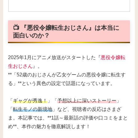
📺 『悪役令嬢転生おじさん』は本当に
面白いのか？
2025年1月にアニメ放送がスタートした『
悪役令嬢転
生おじさん
』。
**「52歳のおじさんが乙女ゲームの悪役令嬢に転生す
る」**という異色の設定で話題になっています。
「
ギャグが秀逸！
」「
予想以上に深いストーリー
」
「
転生モノの新境地
」など、視聴者の反応はさまざ
ま。本記事では、**1話～最新話の評価や口コミをまと
め**、本作の魅力を徹底解説します！