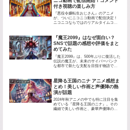
ニコ動画で配信開始！コメント
解...
付き視聴の楽しみ方
『悪役令嬢転生おじさん』のアニメ
が、ついにニコニコ動画で配信決定！
ニコニコならではのリアルタイムコメ
ント機能を活用しながら、視聴者同士
でツッコミを入れたり、感想を共有し
ながら楽しめます。本記事では、ニコ
『魔王2099』はなぜ面白い？
アニメレビュー
ニコ動画での視聴方法や配信スケジュ
SNSで話題の感想や評価をまと
ール...
めてみた
『魔王2099』は、500年ぶりに復活した
伝説の魔王が、未来のサイバーパンク
な都市で新たな支配を目指す物語で
す。ライトノベルからスタートした本
作は、独自の世界観と緊張感あるスト
ーリーで多くのファンを魅了していま
星降る王国のニナ アニメ感想ま
アニメレビュー
す。本記事では、作品のあらすじ...
とめ！美しい作画と声優陣の熱
演が話題
2024年秋アニメの中でも特に注目を集
めている『星降る王国のニナ』。その
繊細で美しい作画と、豪華声優陣の迫
真の演技が視聴者を魅了し、多くの感
想がSNSを中心に飛び交っています。
この記事では、アニメの視聴者から寄
せられた感想をもとに、作品の魅...