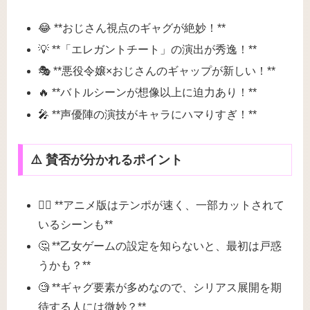
😂 **おじさん視点のギャグが絶妙！**
💡 **「エレガントチート」の演出が秀逸！**
🎭 **悪役令嬢×おじさんのギャップが新しい！**
🔥 **バトルシーンが想像以上に迫力あり！**
🎤 **声優陣の演技がキャラにハマりすぎ！**
⚠️ 賛否が分かれるポイント
🏃‍♂️ **アニメ版はテンポが速く、一部カットされて
いるシーンも**
🤔 **乙女ゲームの設定を知らないと、最初は戸惑
うかも？**
🧐 **ギャグ要素が多めなので、シリアス展開を期
待する人には微妙？**