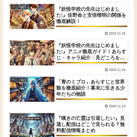
アニメ紹介
『妖怪学校の先生はじめまし
た!』佐野命と安倍晴明の関係を
徹底解説！
2024.11.15
アニメ紹介
『妖怪学校の先生はじめまし
た!』アニメ徹底ガイド！あらす
じ・キャラ紹介・見どころを総
まとめ
2024.11.14
アニメ紹介
「青のミブロ」あらすじと世界
観を徹底紹介！幕末に生きる少
年たちの物語
2024.11.13
アニメ紹介
『嘆きの亡霊は引退したい』見
逃し配信はどこで見られる？無
料配信情報まとめ