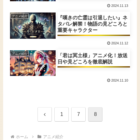
2024.11.13
アニメ紹介
『嘆きの亡霊は引退したい』ネ
タバレ解禁！物語の見どころと
重要キャラクター
2024.11.12
アニメ紹介
「君は冥土様」アニメ化！放送
日や見どころを徹底解説
2024.11.10
前
1
7
8
へ
ホーム
アニメ紹介