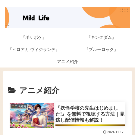
『ポケポケ』
『キングダム』
『ヒロアカ ヴィジランテ』
『ブルーロック』
アニメ紹介
アニメ紹介
アニメ紹介
『妖怪学校の先生はじめまし
た!』を無料で視聴する方法｜見
逃し配信情報も解説！
2024.11.17